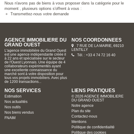
Nous n'avons pas de biens à vous proposer dans la catégorie pour le
moment , plusieurs options s'offrent à vous :
Transmettez-nous votre demande
AGENCE IMMOBILIERE DU
NOS COORDONNÉES
GRAND OUEST
7 RUE DE LA MAIRIE, 69210
LENTILLY
L'agence immobiliére du Grand Ouest
est une agence indépendante créée il
Tél. : +33 4 74 72 16 40
à 22 ans et spécialisée sur le secteur
de l'Ouest Lyonnais. Une équipe de 4
collaborateurs expérimentés ayant
une excellente connaissance du
marché sont à votre disposition pour
tous vos projets immobiliers. Avec plus
de 1200 transactions...
NOS SERVICES
LIENS PRATIQUES
Estimation
© 2026 AGENCE IMMOBILIERE
DU GRAND OUEST
Nos actualités
Notre agence
Nos outils
Plan du site
Nos biens vendus
Contactez-nous
FNAIM
Mentions
Politique de confidentialité
Politique des cookies