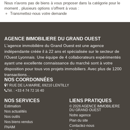
Nous n'avons pas de biens à vous proposer dans la catégorie pour le
moment , plusieurs options s'offrent à vous :
Transmettez-nous votre demande
AGENCE IMMOBILIERE DU GRAND OUEST
L'agence immobiliére du Grand Ouest est une agence
indépendante créée il à 22 ans et spécialisée sur le secteur de
l'Ouest Lyonnais. Une équipe de 4 collaborateurs expérimentés
ayant une excellente connaissance du marché sont à votre
disposition pour tous vos projets immobiliers. Avec plus de 1200
transactions...
NOS COORDONNÉES
7 RUE DE LA MAIRIE, 69210 LENTILLY
Tél. : +33 4 74 72 16 40
NOS SERVICES
LIENS PRATIQUES
Estimation
© 2026 AGENCE IMMOBILIERE
DU GRAND OUEST
Nos actualités
Notre agence
Nos outils
Plan du site
Nos biens vendus
Contactez-nous
FNAIM