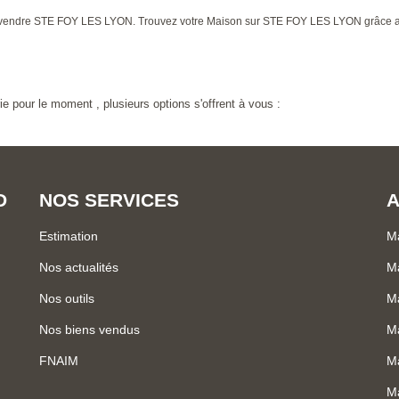
on à vendre STE FOY LES LYON. Trouvez votre Maison sur STE FOY LES LYON grâ
 pour le moment , plusieurs options s'offrent à vous :
D
NOS SERVICES
A
Estimation
Ma
Nos actualités
Ma
Nos outils
Ma
Nos biens vendus
Ma
FNAIM
Ma
Ma