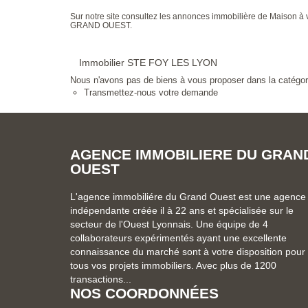
Sur notre site consultez les annonces immobilière de Mais
GRAND OUEST.
Immobilier STE FOY LES LYON
Nous n'avons pas de biens à vous proposer dans la catégorie
Transmettez-nous votre demande
AGENCE IMMOBILIERE DU GRAN
OUEST
L'agence immobiliére du Grand Ouest est une agence
indépendante créée il à 22 ans et spécialisée sur le
secteur de l'Ouest Lyonnais. Une équipe de 4
collaborateurs expérimentés ayant une excellente
connaissance du marché sont à votre disposition pour
tous vos projets immobiliers. Avec plus de 1200
transactions...
NOS COORDONNÉES