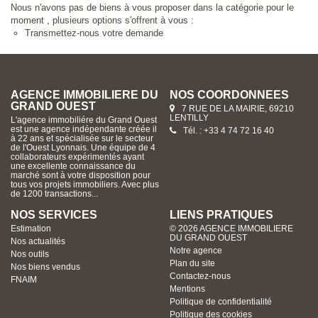
Nous n'avons pas de biens à vous proposer dans la catégorie pour le
moment , plusieurs options s'offrent à vous :
Transmettez-nous votre demande
AGENCE IMMOBILIERE DU
NOS COORDONNÉES
GRAND OUEST
7 RUE DE LA MAIRIE, 69210
LENTILLY
L'agence immobiliére du Grand Ouest
est une agence indépendante créée il
Tél. : +33 4 74 72 16 40
à 22 ans et spécialisée sur le secteur
de l'Ouest Lyonnais. Une équipe de 4
collaborateurs expérimentés ayant
une excellente connaissance du
marché sont à votre disposition pour
tous vos projets immobiliers. Avec plus
de 1200 transactions...
NOS SERVICES
LIENS PRATIQUES
Estimation
© 2026 AGENCE IMMOBILIERE
DU GRAND OUEST
Nos actualités
Notre agence
Nos outils
Plan du site
Nos biens vendus
Contactez-nous
FNAIM
Mentions
Politique de confidentialité
Politique des cookies