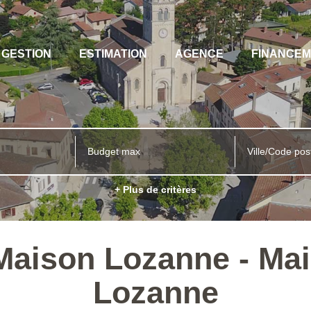
GESTION
ESTIMATION
AGENCE
FINANCE
Ville/Code pos
+ Plus de critères
Maison Lozanne - Ma
Lozanne