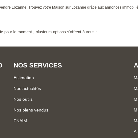
on à vendre Lozanne. Trouvez votre Maison sur Lozanne grâce aux annonces im
 pour le moment , plusieurs options s'offrent à vous :
D
NOS SERVICES
A
Estimation
Ma
Nos actualités
M
Nos outils
Ma
Nos biens vendus
Ma
FNAIM
Ma
Ap