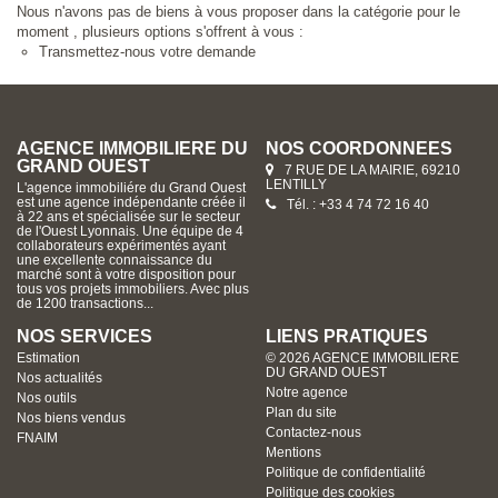
Nous n'avons pas de biens à vous proposer dans la catégorie pour le
moment , plusieurs options s'offrent à vous :
Transmettez-nous votre demande
AGENCE IMMOBILIERE DU
NOS COORDONNÉES
GRAND OUEST
7 RUE DE LA MAIRIE, 69210
LENTILLY
L'agence immobiliére du Grand Ouest
est une agence indépendante créée il
Tél. : +33 4 74 72 16 40
à 22 ans et spécialisée sur le secteur
de l'Ouest Lyonnais. Une équipe de 4
collaborateurs expérimentés ayant
une excellente connaissance du
marché sont à votre disposition pour
tous vos projets immobiliers. Avec plus
de 1200 transactions...
NOS SERVICES
LIENS PRATIQUES
Estimation
© 2026 AGENCE IMMOBILIERE
DU GRAND OUEST
Nos actualités
Notre agence
Nos outils
Plan du site
Nos biens vendus
Contactez-nous
FNAIM
Mentions
Politique de confidentialité
Politique des cookies