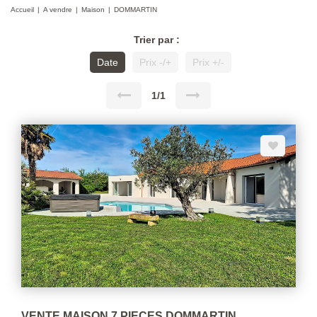
Accueil
A vendre
Maison
DOMMARTIN
Trier par :
Date
Prix -/+
Prix +/-
1/1
VENTE MAISON 7 PIECES DOMMARTIN