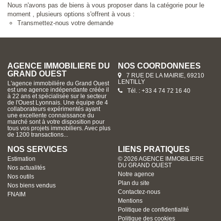
Nous n'avons pas de biens à vous proposer dans la catégorie pour le
moment , plusieurs options s'offrent à vous :
Transmettez-nous votre demande
AGENCE IMMOBILIERE DU
NOS COORDONNÉES
GRAND OUEST
7 RUE DE LA MAIRIE, 69210
LENTILLY
L'agence immobiliére du Grand Ouest
est une agence indépendante créée il
Tél. : +33 4 74 72 16 40
à 22 ans et spécialisée sur le secteur
de l'Ouest Lyonnais. Une équipe de 4
collaborateurs expérimentés ayant
une excellente connaissance du
marché sont à votre disposition pour
tous vos projets immobiliers. Avec plus
de 1200 transactions...
NOS SERVICES
LIENS PRATIQUES
Estimation
© 2026 AGENCE IMMOBILIERE
DU GRAND OUEST
Nos actualités
Notre agence
Nos outils
Plan du site
Nos biens vendus
Contactez-nous
FNAIM
Mentions
Politique de confidentialité
Politique des cookies