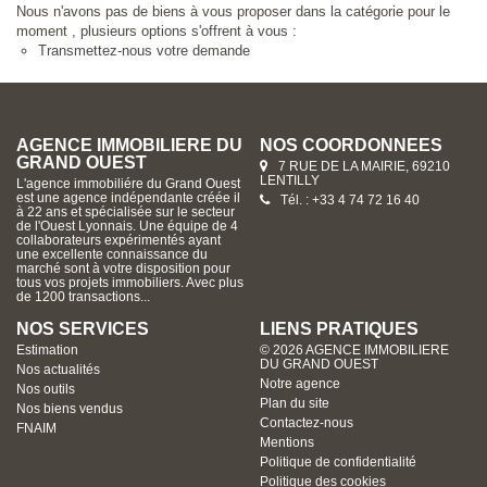
Nous n'avons pas de biens à vous proposer dans la catégorie pour le
moment , plusieurs options s'offrent à vous :
Transmettez-nous votre demande
AGENCE IMMOBILIERE DU
NOS COORDONNÉES
GRAND OUEST
7 RUE DE LA MAIRIE, 69210
LENTILLY
L'agence immobiliére du Grand Ouest
est une agence indépendante créée il
Tél. : +33 4 74 72 16 40
à 22 ans et spécialisée sur le secteur
de l'Ouest Lyonnais. Une équipe de 4
collaborateurs expérimentés ayant
une excellente connaissance du
marché sont à votre disposition pour
tous vos projets immobiliers. Avec plus
de 1200 transactions...
NOS SERVICES
LIENS PRATIQUES
Estimation
© 2026 AGENCE IMMOBILIERE
DU GRAND OUEST
Nos actualités
Notre agence
Nos outils
Plan du site
Nos biens vendus
Contactez-nous
FNAIM
Mentions
Politique de confidentialité
Politique des cookies