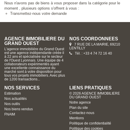
Nous n'avons pas de biens à vous proposer dans la catégorie pour le
moment , plusieurs options s'offrent à vous :
Transmettez-nous votre demande
AGENCE IMMOBILIERE DU
NOS COORDONNÉES
GRAND OUEST
7 RUE DE LA MAIRIE, 69210
LENTILLY
L'agence immobiliére du Grand Ouest
est une agence indépendante créée il
Tél. : +33 4 74 72 16 40
à 22 ans et spécialisée sur le secteur
de l'Ouest Lyonnais. Une équipe de 4
collaborateurs expérimentés ayant
une excellente connaissance du
marché sont à votre disposition pour
tous vos projets immobiliers. Avec plus
de 1200 transactions...
NOS SERVICES
LIENS PRATIQUES
Estimation
© 2026 AGENCE IMMOBILIERE
DU GRAND OUEST
Nos actualités
Notre agence
Nos outils
Plan du site
Nos biens vendus
Contactez-nous
FNAIM
Mentions
Politique de confidentialité
Politique des cookies