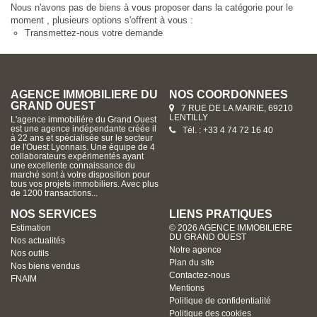
Nous n'avons pas de biens à vous proposer dans la catégorie pour le
moment , plusieurs options s'offrent à vous :
Transmettez-nous votre demande
AGENCE IMMOBILIERE DU
NOS COORDONNÉES
GRAND OUEST
7 RUE DE LA MAIRIE, 69210
LENTILLY
L'agence immobiliére du Grand Ouest
est une agence indépendante créée il
Tél. : +33 4 74 72 16 40
à 22 ans et spécialisée sur le secteur
de l'Ouest Lyonnais. Une équipe de 4
collaborateurs expérimentés ayant
une excellente connaissance du
marché sont à votre disposition pour
tous vos projets immobiliers. Avec plus
de 1200 transactions...
NOS SERVICES
LIENS PRATIQUES
Estimation
© 2026 AGENCE IMMOBILIERE
DU GRAND OUEST
Nos actualités
Notre agence
Nos outils
Plan du site
Nos biens vendus
Contactez-nous
FNAIM
Mentions
Politique de confidentialité
Politique des cookies