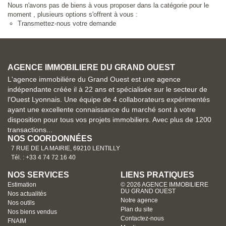
Nous n'avons pas de biens à vous proposer dans la catégorie pour le
moment , plusieurs options s'offrent à vous :
Transmettez-nous votre demande
AGENCE IMMOBILIERE DU GRAND OUEST
L'agence immobiliére du Grand Ouest est une agence
indépendante créée il à 22 ans et spécialisée sur le secteur de
l'Ouest Lyonnais. Une équipe de 4 collaborateurs expérimentés
ayant une excellente connaissance du marché sont à votre
disposition pour tous vos projets immobiliers. Avec plus de 1200
transactions...
NOS COORDONNÉES
7 RUE DE LA MAIRIE, 69210 LENTILLY
Tél. : +33 4 74 72 16 40
NOS SERVICES
LIENS PRATIQUES
Estimation
© 2026 AGENCE IMMOBILIERE
DU GRAND OUEST
Nos actualités
Notre agence
Nos outils
Plan du site
Nos biens vendus
Contactez-nous
FNAIM