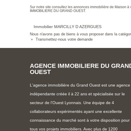
Sur notre site consultez les annonces immobilière de Mais
IMMOBILIERE DU GRAND OUEST.
Immobilier MARCILLY D AZERGUES
Nous n'avons pas de biens à vous proposer dans la catégorie
Transmettez-nous votre demande
AGENCE IMMOBILIERE DU GRAN
OUEST
L'agence immobiliére du Grand Ouest est une agence
indépendante créée il à 22 ans et spécialisée sur le
secteur de l'Ouest Lyonnais. Une équipe de 4
collaborateurs expérimentés ayant une excellente
connaissance du marché sont à votre disposition pour
tous vos projets immobiliers. Avec plus de 1200