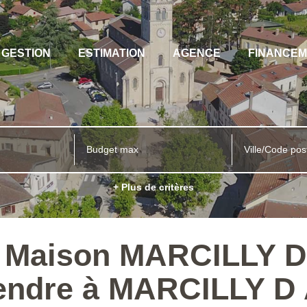
GESTION
ESTIMATION
AGENCE
FINANCE
Ville/Code pos
+ Plus de critères
te Maison MARCILLY 
vendre à MARCILLY 