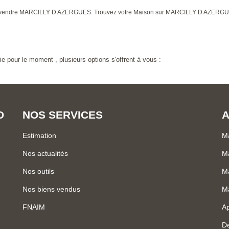
on à vendre MARCILLY D AZERGUES. Trouvez votre Maison sur MARCILLY D AZER
 pour le moment , plusieurs options s'offrent à vous :
D
NOS SERVICES
A
Estimation
Ma
Nos actualités
Ma
Nos outils
Ma
Nos biens vendus
Ma
FNAIM
Ap
De