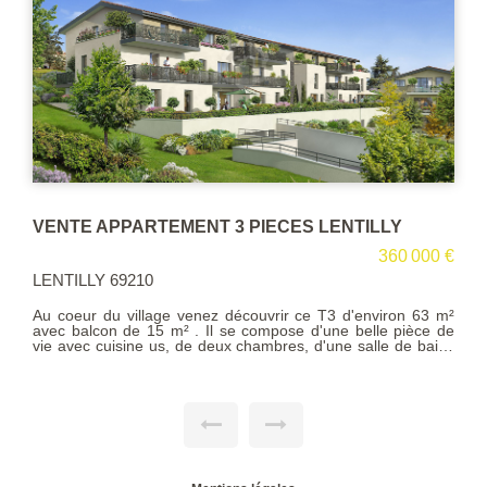
T 3 PIECES LENTILLY
VENTE APPARTEMENT 6
360 000 €
LENTILLY 69210
nez découvrir ce T3 d'environ 63 m²
EXCLUSIVITE. Prestations h
 Il se compose d'une belle pièce de
ce magnifique T6 situé au d
 deux chambres, d'une salle de bains
190 m² habitables il est s
 O . Deux places de parking privatives
propriété du 17éme sièc
 close et sécurisée avec vidéophone
monuments historiques. Le co
 » Ascenseur desservant tous les
sur la campagne environnan
s-sol Local à vélos Espaces verts
avec cheminée, et une cu
ts roulants à commande électrique
équipée avec de l'électrom
grand format dans le séjour et la
nuit comprend 3 chambres + 
tratifié dans les chambres Meuble
toilettes. Les amoureux de 
ns les salles de bains et salles d'eau
parquets chênes, tomettes
e lumineuse LED. RT2012 équivalent
apparentes qui ont été