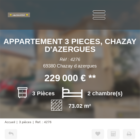
APPARTEMENT 3 PIECES, CHAZAY
D'AZERGUES
Réf : 4276
69380 Chazay d azergues
229 000 €
**
3 Pièces
2 chambre(s)
73.02 m²
Accueil
3 pièces
Ref. : 4276