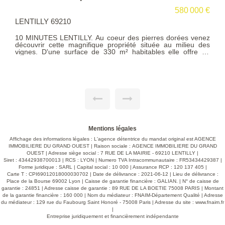
580 000 €
LENTILLY 69210
10 MINUTES LENTILLY. Au coeur des pierres dorées venez
découvrir cette magnifique propriété située au milieu des
vignes. D'une surface de 330 m² habitables elle offre de
plain-pied de spacieuses pièces de réception communiquant
sur un magnifique parc clos et arboré de 2593 m² avec
piscine. Les niveaux supérieurs offrent 6 chambres, 2 salles
de bains ainsi qu'une magnifique salle de jeux et un
immense grenier aménageable. Une installation récente de
pompes à chaleur permet de passer l'hiver en douceur en
affichant un excellent DPE. Un grand garage pouvant abriter
plusieurs voitures et une magnifique cave voutée complètent
ce descriptif. Produit rare. A voir absolument. Exclusivité.
Honoraires charges vendeurs. Agent immobilier : Didier
Journoud.
Mentions légales
Affichage des informations légales : L'agence détentrice du mandat original est AGENCE
IMMOBILIERE DU GRAND OUEST | Raison sociale : AGENCE IMMOBILIERE DU GRAND
OUEST | Adresse siège social : 7 RUE DE LA MAIRIE - 69210 LENTILLY |
Siret : 43442938700013 | RCS : LYON | Numero TVA Intracommunautaire : FR53434429387 |
Forme juridique : SARL | Capital social : 10 000 | Assurance RCP : 120 137 405 |
Carte T : CPI69012018000030702 | Date de délivrance : 2021-06-12 | Lieu de délivrance :
Place de la Bourse 69002 Lyon | Caisse de garantie financière : GALIAN. | N° de caisse de
garantie : 24851 | Adresse caisse de garantie : 89 RUE DE LA BOETIE 75008 PARIS | Montant
de la garantie financière : 160 000 | Nom du médiateur : FNAIM-Département Qualité | Adresse
du médiateur : 129 rue du Faubourg Saint Honoré - 75008 Paris | Adresse du site :
www.fnaim.fr
|
Entreprise juridiquement et financièrement indépendante