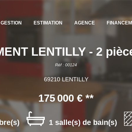
GESTION
ESTIMATION
AGENCE
FINANCE
NT LENTILLY - 2 pièce(
Réf : 00124
69210 LENTILLY
175 000 €
**
bre(s)
1 salle(s) de bain(s)