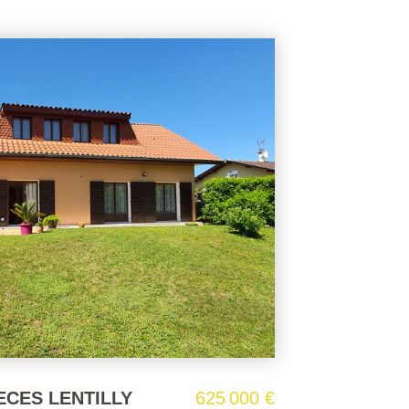
èce(s) 191 m2
445 000 €