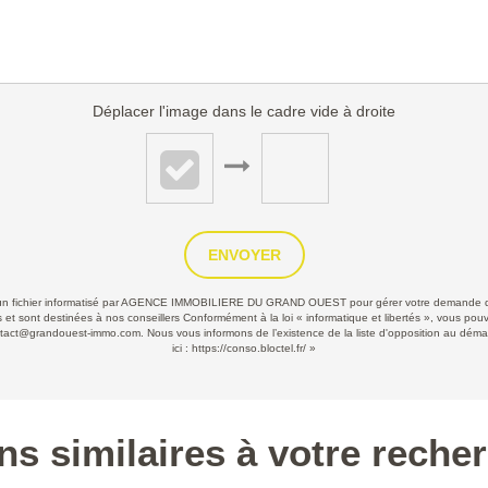
Déplacer l'image dans le cadre vide à droite
ENVOYER
ans un fichier informatisé par AGENCE IMMOBILIERE DU GRAND OUEST pour gérer votre demande de
les et sont destinées à nos conseillers Conformément à la loi « informatique et libertés », vous po
grandouest-immo.com. Nous vous informons de l’existence de la liste d'opposition au démarcha
ici :
https://conso.bloctel.fr/
»
ns similaires à votre reche