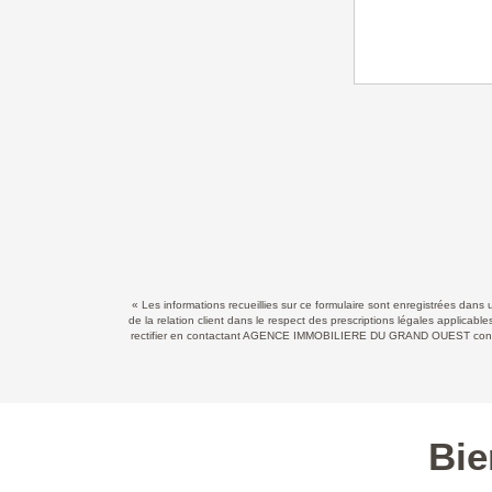
« Les informations recueillies sur ce formulaire sont enregistrées d
de la relation client dans le respect des prescriptions légales applicab
rectifier en contactant AGENCE IMMOBILIERE DU GRAND OUEST contact@
Bie