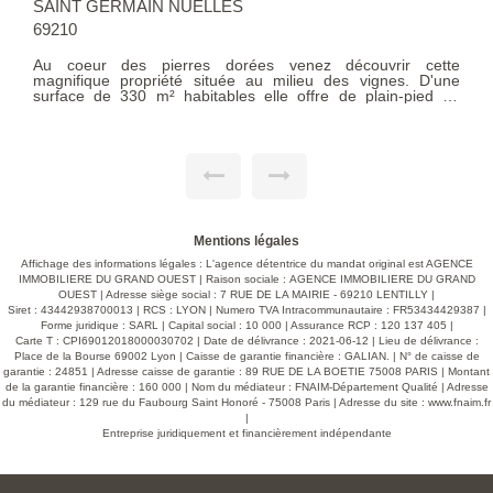
SAINT GERMAIN NUELLES
69210
Au coeur des pierres dorées venez découvrir cette
magnifique propriété située au milieu des vignes. D'une
surface de 330 m² habitables elle offre de plain-pied de
spacieuses pièces de réception communiquant sur un
magnifique parc clos et arboré de 2593 m² avec piscine. Les
niveaux supérieurs offrent 6 chambres, 2 salles de bains
ainsi qu'une magnifique salle de jeux et un immense grenier
aménageable. Une installation récente de pompes à chaleur
permet de passer l'hiver en douceur en affichant un excellent
DPE. Un grand garage pouvant abriter plusieurs voitures et
une magnifique cave voutée complètent ce descriptif. Produit
rare. A voir absolument. Exclusivité. Honoraires charges
Mentions légales
vendeurs. Agent immobilier : Didier Journoud.
Affichage des informations légales : L'agence détentrice du mandat original est AGENCE
IMMOBILIERE DU GRAND OUEST | Raison sociale : AGENCE IMMOBILIERE DU GRAND
OUEST | Adresse siège social : 7 RUE DE LA MAIRIE - 69210 LENTILLY |
Siret : 43442938700013 | RCS : LYON | Numero TVA Intracommunautaire : FR53434429387 |
Forme juridique : SARL | Capital social : 10 000 | Assurance RCP : 120 137 405 |
Carte T : CPI69012018000030702 | Date de délivrance : 2021-06-12 | Lieu de délivrance :
Place de la Bourse 69002 Lyon | Caisse de garantie financière : GALIAN. | N° de caisse de
garantie : 24851 | Adresse caisse de garantie : 89 RUE DE LA BOETIE 75008 PARIS | Montant
de la garantie financière : 160 000 | Nom du médiateur : FNAIM-Département Qualité | Adresse
du médiateur : 129 rue du Faubourg Saint Honoré - 75008 Paris | Adresse du site :
www.fnaim.fr
|
Entreprise juridiquement et financièrement indépendante