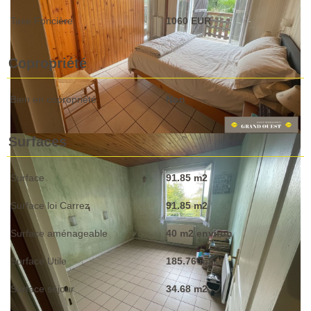
Taxe Foncière
1060 EUR
Copropriété
Bien en copropriété
Non
Surfaces
Surface
91.85 m2
Surface loi Carrez
91.85 m2
Surface aménageable
40 m2 environ
Surface Utile
185.76 m2
Surface séjour
34.68 m2