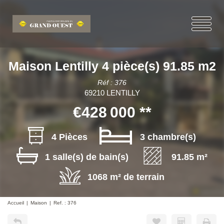
Maison Lentilly 4 pièce(s) 91.85 m2
Réf : 376
69210 LENTILLY
€428 000
**
4 Pièces
3 chambre(s)
1 salle(s) de bain(s)
91.85 m²
1068 m² de terrain
Accueil
Maison
Ref. : 376