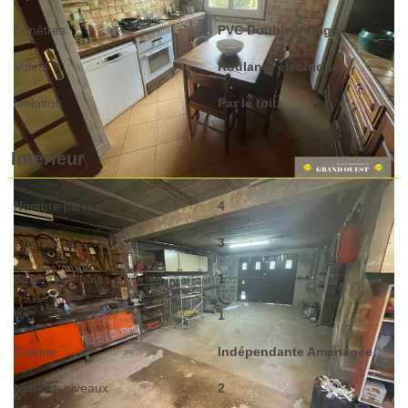
Fenêtres
PVC Double Vitrage
Volets
Roulants électriques
Isolation
Par le toit
Intérieur
Nombre pièces
4
Chambres
3
Salle(s) de bains
1
WC
1
Cuisine
Indépendante Aménagée
Nombre niveaux
2