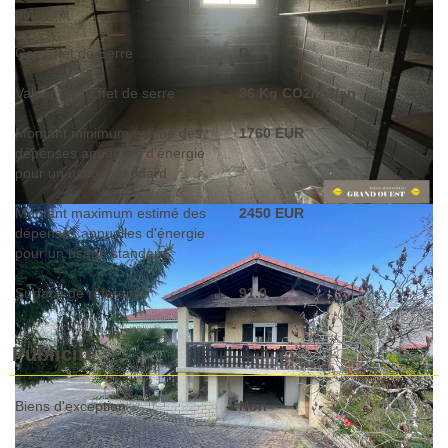
primaire
Gaz Effet de Serre
D
Valeur Gaz Effet de serre
36 Kg CO2/m2/an
Montant minimum estimé des
1760 EUR
dépenses annuelles d'énergie
pour un usage standard
Montant maximum estimé des
2450 EUR
dépenses annuelles d'énergie
pour un usage standard
Surface de référence
91.9
Publicité
Biens d'exception
Non