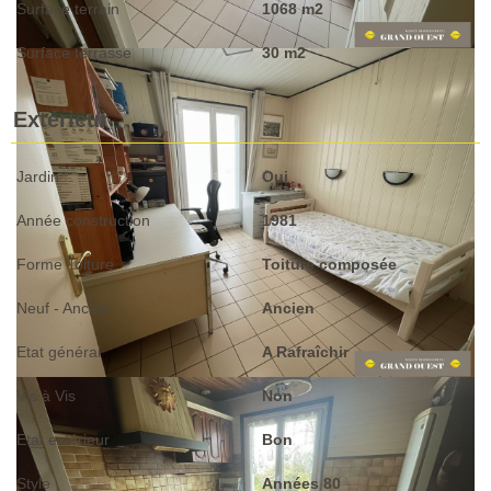
Surface terrain
1068 m2
Surface terrasse
30 m2
Extérieur
Jardin
Oui
Année construction
1981
Forme Toiture
Toiture composée
Neuf - Ancien
Ancien
Etat général
A Rafraîchir
Vis à Vis
Non
Etat extérieur
Bon
Style
Années 80