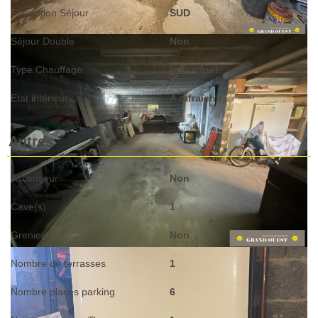
Exposition Séjour
SUD
Séjour Double
Non
Type Chauffage
Individuel
Etat intérieur
A rafraîchir
Autres
Ascenseur
Non
Cave(s)
1
Grenier
Non
Nombre de terrasses
1
Nombre places parking
6