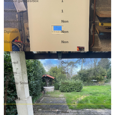
Nombre garages/Box
1
Nombre box
1
Interphone
Non
Digicode
Non
Visiophone
Non
Accès PMR
Non
Sous-sol
Oui
Gardien
Non
Panneau Solaire
Non
Terrain
Cloture
Haie