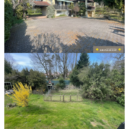
Maison 4 pièces de 91,8 m² implantée sur un terrain de 1 068 m² avec puits.
Élevée sur un sous-sol complet, elle dispose d'un vaste garage d'environ 84
m² et d'une cave. + un car port pour 2 voitures
Pour l'espace de vie, vous trouverez 1 entrée qui dessert un séjour spacieux
et lumineux avec cheminée, ouvert sur une terrasse couverte, 1 cuisine
séparée ainsi que trois chambres, une salle de bains et des toilettes. Les
huisseries sont en PVC avec double vitrage rempli d'argon (16 mm) et
isolation renforcée, garantissant confort et performance thermique. Le
chauffage est assuré par une chaudière à condensation Frisquet équipée
d'un boîtier de régulation ; un adoucisseur d'eau complète les prestations.
Le garage de belle surface offre de multiples usages (atelier, stockage,
stationnement multiple), apportant un vrai potentiel fonctionnel à la propriété.
Pour les amateurs un poulailler est présent. 2 portails (l un automatique)
l'autre permet de loger d'autres voitures ou pourra accueillir un camping-car.
A voir absolument
Votre contact pour une visite rapide : 0474721640 Agent commercial (Siret
42360059200038 rcs Villefranche sur Saône)
**
Honoraires à la charge du vendeur