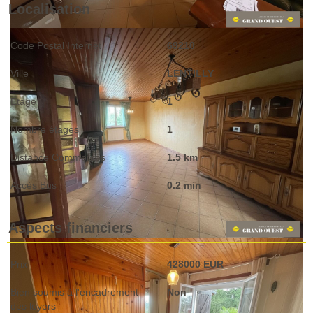
Localisation
Code Postal Internet
69210
Ville
LENTILLY
Etage
1
Nombre étages
1
Distance Commerces
1.5 km
Accès Bus
0.2 min
Aspects financiers
Prix
428000 EUR
Bien soumis à l'encadrement
Non
des loyers