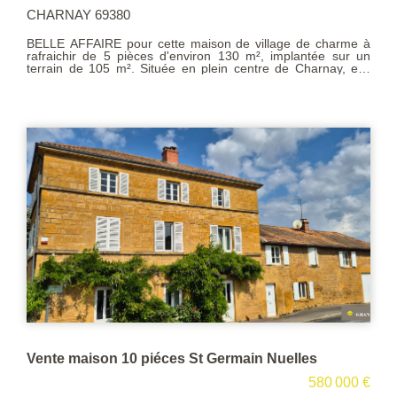
CHARNAY 69380
BELLE AFFAIRE pour cette maison de village de charme à
rafraichir de 5 pièces d'environ 130 m², implantée sur un
terrain de 105 m². Située en plein centre de Charnay, elle
vous propose une cuisine équipée avec coin repas, une salle
à manger, un séjour avec cheminée, quatre chambres, un
dressing, une salle de bains, salle d'eau, un espace bureau,
des dégagements et un grenier. Un garage, une chaufferie et
une remise complètent ce bien, idéalement situé le centre
proche des commodités. Des aides sont allouées pour le
changement de chauffage afin d'améliorer la note du DPE.
Clefs à l'agence : Votre contact pour une visite rapide
:Vincent Swierc 0660927788 agent commercial (Siret :
42360059200038 RCS Villefranche sur Saône )
Vente maison 10 piéces St Germain Nuelles
580 000 €