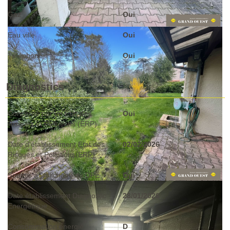
Gaz
Oui
Eau ville
Oui
Téléphone
Oui
Diagnostics
Concerné par un Etat des
Oui
Risques et Pollutions (ERP)
Date d'établissement Etat des
02/02/2026
Risques et Pollutions(ERP)
Soumis à l'affichage du DPE
Oui
Date établissement Diagnostic
28/01/2026
Energétique
Consommation énergie
D