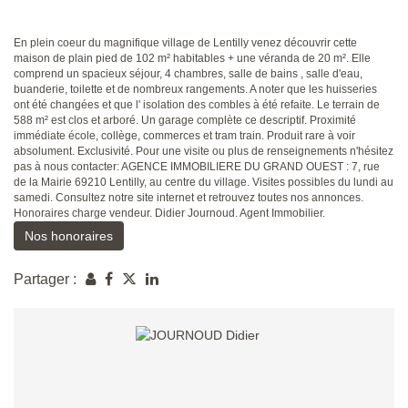
En plein coeur du magnifique village de Lentilly venez découvrir cette
maison de plain pied de 102 m² habitables + une véranda de 20 m². Elle
comprend un spacieux séjour, 4 chambres, salle de bains , salle d'eau,
buanderie, toilette et de nombreux rangements. A noter que les huisseries
ont été changées et que l' isolation des combles à été refaite. Le terrain de
588 m² est clos et arboré. Un garage complète ce descriptif. Proximité
immédiate école, collège, commerces et tram train. Produit rare à voir
absolument. Exclusivité. Pour une visite ou plus de renseignements n'hésitez
pas à nous contacter: AGENCE IMMOBILIERE DU GRAND OUEST : 7, rue
de la Mairie 69210 Lentilly, au centre du village. Visites possibles du lundi au
samedi. Consultez notre site internet et retrouvez toutes nos annonces.
Honoraires charge vendeur. Didier Journoud. Agent Immobilier.
Nos honoraires
Partager :