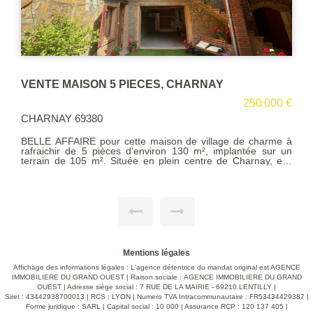
VENTE MAISON 5 PIECES, CHARNAY
250 000 €
CHARNAY 69380
BELLE AFFAIRE pour cette maison de village de charme à
rafraichir de 5 pièces d'environ 130 m², implantée sur un
terrain de 105 m². Située en plein centre de Charnay, elle
vous propose une cuisine équipée avec coin repas, une salle
à manger, un séjour avec cheminée, quatre chambres, un
dressing, une salle de bains, salle d'eau, un espace bureau,
des dégagements et un grenier. Un garage, une chaufferie et
une remise complètent ce bien, idéalement situé le centre
proche des commodités. Des aides sont allouées pour le
changement de chauffage afin d'améliorer la note du DPE.
Clefs à l'agence : Votre contact pour une visite rapide
:Vincent Swierc 0660927788 agent commercial (Siret :
Mentions légales
42360059200038 RCS Villefranche sur Saône )
Affichage des informations légales : L'agence détentrice du mandat original est AGENCE
IMMOBILIERE DU GRAND OUEST | Raison sociale : AGENCE IMMOBILIERE DU GRAND
OUEST | Adresse siège social : 7 RUE DE LA MAIRIE - 69210 LENTILLY |
Siret : 43442938700013 | RCS : LYON | Numero TVA Intracommunautaire : FR53434429387 |
Forme juridique : SARL | Capital social : 10 000 | Assurance RCP : 120 137 405 |