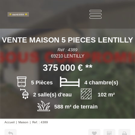
VENTE MAISON 5 PIECES LENTILLY
Réf : 4389
69210 LENTILLY
375 000 €
**
5 Pièces
4 chambre(s)
2 salle(s) d'eau
102 m²
588 m² de terrain
Accueil
Maison
Ref. : 4389