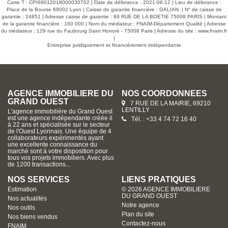
Carte T : CPI69012018000030702 | Date de délivrance : 2021-06-12 | Lieu de délivrance :
Place de la Bourse 69002 Lyon | Caisse de garantie financière : GALIAN. | N° de caisse de
garantie : 24851 | Adresse caisse de garantie : 89 RUE DE LA BOETIE 75008 PARIS | Montant
de la garantie financière : 160 000 | Nom du médiateur : FNAIM-Département Qualité | Adresse
du médiateur : 129 rue du Faubourg Saint Honoré - 75008 Paris | Adresse du site :
www.fnaim.fr
|
Entreprise juridiquement et financièrement indépendante
AGENCE IMMOBILIERE DU
NOS COORDONNÉES
GRAND OUEST
7 RUE DE LA MAIRIE, 69210
LENTILLY
L'agence immobiliére du Grand Ouest
est une agence indépendante créée il
Tél. : +33 4 74 72 16 40
à 22 ans et spécialisée sur le secteur
de l'Ouest Lyonnais. Une équipe de 4
collaborateurs expérimentés ayant
une excellente connaissance du
marché sont à votre disposition pour
tous vos projets immobiliers. Avec plus
de 1200 transactions...
NOS SERVICES
LIENS PRATIQUES
Estimation
© 2026 AGENCE IMMOBILIERE
DU GRAND OUEST
Nos actualités
Notre agence
Nos outils
Plan du site
Nos biens vendus
Contactez-nous
FNAIM