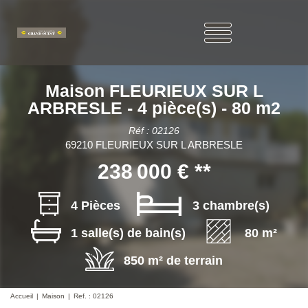
Maison FLEURIEUX SUR L
ARBRESLE - 4 pièce(s) - 80 m2
Réf : 02126
69210 FLEURIEUX SUR L ARBRESLE
238 000 €
**
4 Pièces
3 chambre(s)
1 salle(s) de bain(s)
80 m²
850 m² de terrain
Accueil
Maison
Ref. : 02126