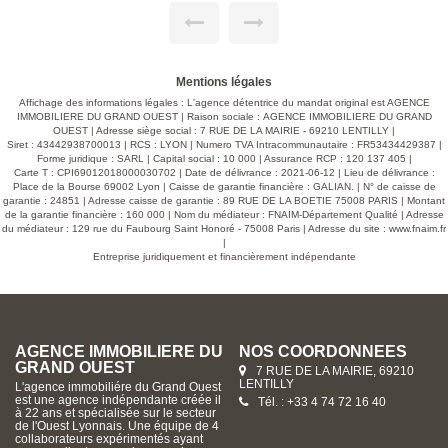
souhaitant vivre au coeur du magnifique village de Lentilly et
profiter de toutes les commodités, collège, tram commerces,
activités sportives...De plain-pied vous trouverez les pièces
de réception ainsi que 4 chambres+ un bureau en
mezzanine... A l'étage une 5 -ème chambre avec sa salle
d'eau. Le parc de 3245 m2 offre un très joli coin piscine avec
Mentions légales
une vue magnifique sur la campagne environnante. Un
carport et un local vélo complètent ce descriptif. Produit rare
Affichage des informations légales : L'agence détentrice du mandat original est AGENCE
à voir absolument. Contact : Didier Journoud, agent
IMMOBILIERE DU GRAND OUEST | Raison sociale : AGENCE IMMOBILIERE DU GRAND
immobilier. Honoraires charge vendeur.
OUEST | Adresse siège social : 7 RUE DE LA MAIRIE - 69210 LENTILLY |
Siret : 43442938700013 | RCS : LYON | Numero TVA Intracommunautaire : FR53434429387 |
Forme juridique : SARL | Capital social : 10 000 | Assurance RCP : 120 137 405 |
Carte T : CPI69012018000030702 | Date de délivrance : 2021-06-12 | Lieu de délivrance :
Place de la Bourse 69002 Lyon | Caisse de garantie financière : GALIAN. | N° de caisse de
garantie : 24851 | Adresse caisse de garantie : 89 RUE DE LA BOETIE 75008 PARIS | Montant
de la garantie financière : 160 000 | Nom du médiateur : FNAIM-Département Qualité | Adresse
du médiateur : 129 rue du Faubourg Saint Honoré - 75008 Paris | Adresse du site :
www.fnaim.fr
|
Entreprise juridiquement et financièrement indépendante
AGENCE IMMOBILIERE DU
NOS COORDONNÉES
GRAND OUEST
7 RUE DE LA MAIRIE, 69210
LENTILLY
L'agence immobiliére du Grand Ouest
est une agence indépendante créée il
Tél. : +33 4 74 72 16 40
à 22 ans et spécialisée sur le secteur
de l'Ouest Lyonnais. Une équipe de 4
collaborateurs expérimentés ayant