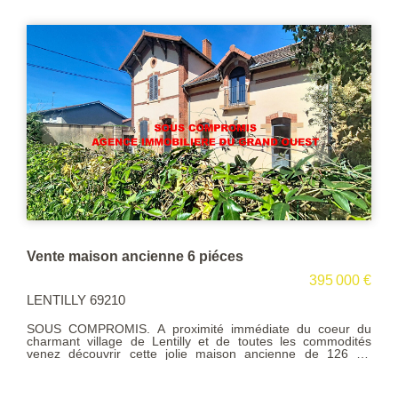
VENTE MAISON 8 PIECES LENTILLY
650 000 €
LENTILLY 69210
SOUS OFFRE. Exclusivité. Au coeur du village de Lentilly
dans un environnement exceptionnel nous vous proposons
cette spacieuse maison d'architecte située au fond d'une
impasse au grand calme. D'une surface de 214 m²
habitables + sous-sol complet elle offre 5 chambres + bureau
ce qui conviendra parfaitement à une famille nombreuse