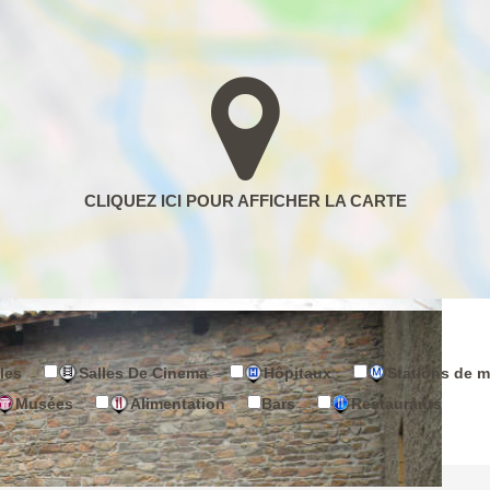
les
Salles De Cinema
Hôpitaux
Stations de m
Musées
Alimentation
Bars
Restaurants