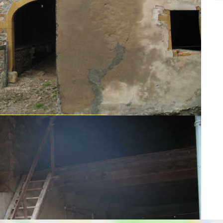
, hangar, cuvier+cave, belle annexe en pierres, écurie, fort
de prés et bois loués.