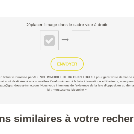
Déplacer l'image dans le cadre vide à droite
ENVOYER
ans un fichier informatisé par AGENCE IMMOBILIERE DU GRAND OUEST pour gérer votre demande de
les et sont destinées à nos conseillers Conformément à la loi « informatique et libertés », vous po
grandouest-immo.com. Nous vous informons de l’existence de la liste d'opposition au démarcha
ici :
https://conso.bloctel.fr/
»
ns similaires à votre reche