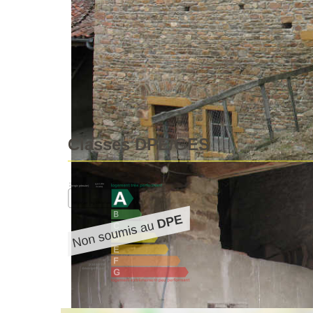
Rare fermette mitoyenne comprenant 50 m² d habitation
potentiel d amménagement. 1400 m² de terrain. 6,6 ha 
Nos honoraires
Accéder à la visite virtuelle
Partager :
Classes DPE/GES