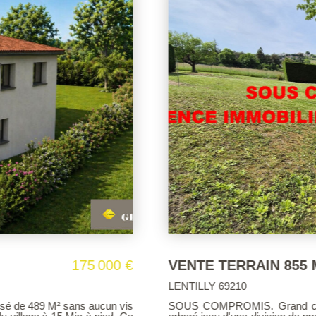
LLY
245 000 €
Terrain Dommartin 6
DOMMARTIN 69380
i terrain de 855 m² clos et
Dommartin , Libre de construct