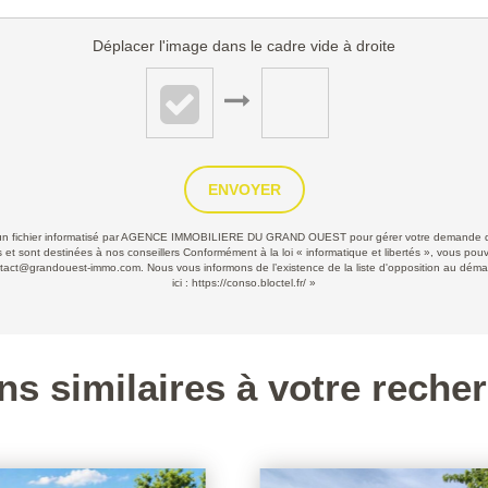
Déplacer l'image dans le cadre vide à droite
ENVOYER
ans un fichier informatisé par AGENCE IMMOBILIERE DU GRAND OUEST pour gérer votre demande de
les et sont destinées à nos conseillers Conformément à la loi « informatique et libertés », vous po
grandouest-immo.com. Nous vous informons de l’existence de la liste d'opposition au démarcha
ici :
https://conso.bloctel.fr/
»
ns similaires à votre reche