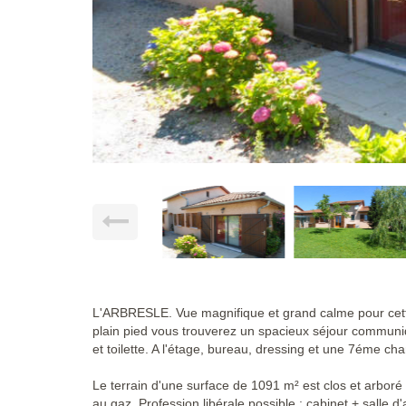
L'ARBRESLE. Vue magnifique et grand calme pour cette j
plain pied vous trouverez un spacieux séjour communiq
et toilette. A l'étage, bureau, dressing et une 7éme c
Le terrain d'une surface de 1091 m² est clos et arboré 
au gaz. Profession libérale possible : cabinet + salle d'