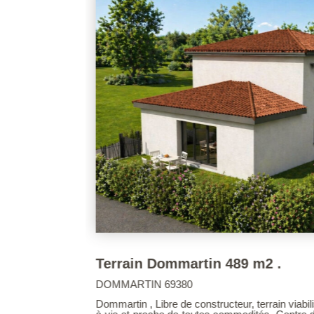
175 000 €
VENTE TERRAIN 855 M² LENTI
LENTILLY 69210
 sans aucun vis
SOUS COMPROMIS. Grand calme pour ce jol