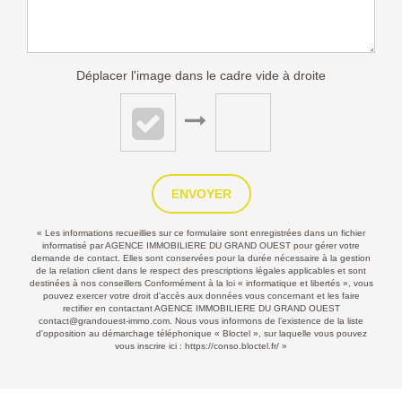
Déplacer l'image dans le cadre vide à droite
ENVOYER
« Les informations recueillies sur ce formulaire sont enregistrées dans un fichier
informatisé par AGENCE IMMOBILIERE DU GRAND OUEST pour gérer votre
demande de contact. Elles sont conservées pour la durée nécessaire à la gestion
de la relation client dans le respect des prescriptions légales applicables et sont
destinées à nos conseillers Conformément à la loi « informatique et libertés », vous
pouvez exercer votre droit d'accès aux données vous concernant et les faire
rectifier en contactant AGENCE IMMOBILIERE DU GRAND OUEST
contact@grandouest-immo.com. Nous vous informons de l’existence de la liste
d'opposition au démarchage téléphonique « Bloctel », sur laquelle vous pouvez
vous inscrire ici :
https://conso.bloctel.fr/
»