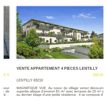
VENTE APPARTEMENT 4 PIECES LENTILLY
398 000 €
LENTILLY 69210
MAGNIFIQUE VUE. Au coeur du village venez découvrir ce
superbe attique d'environ 81 m² avec terrasse de 25 m² situé
au dernier étage d'une petite résidence . Il se compose d'une
belle pièce de vie avec cuisine us, de trois chambres, d'une
salle de bains, d'une salle d'eau et toilettes. Exposition S/O .
Deux places de parking privatives en sous-sol. Résidence