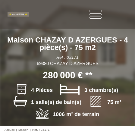
Maison CHAZAY D AZERGUES - 4
pièce(s) - 75 m2
Réf : 03171
69380 CHAZAY D AZERGUES
280 000 €
**
4 Pièces
3 chambre(s)
1 salle(s) de bain(s)
75 m²
1006 m² de terrain
Accueil
Maison
Ref. : 03171