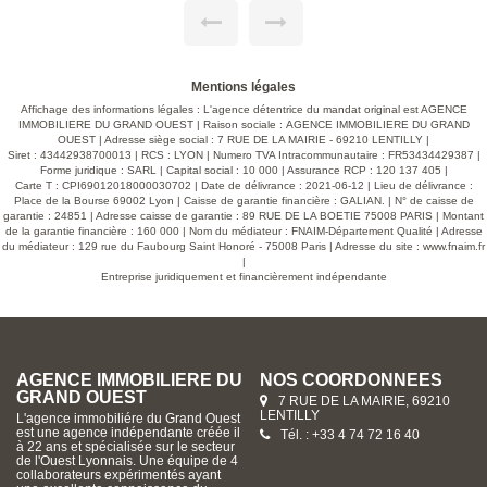
close et sécurisée avec vidéophone et badge type « Vigik »
Ascenseur desservant tous les niveaux. Local à vélos.
Espaces verts communs aménagés. Superbes prestations.
Volets roulants à commande électrique. Carrelage grès
cérame grand format dans le séjour et la cuisine, revêtement
stratifié dans les chambres. Meuble vasque à deux tiroirs
Mentions légales
dans les salles de bains et salles d'eau avec miroir et
applique lumineuse LED. RT 2012 équivalent RE 2020 :
Affichage des informations légales : L'agence détentrice du mandat original est AGENCE
Chaque résidence est conçue pour garantir une isolation
IMMOBILIERE DU GRAND OUEST | Raison sociale : AGENCE IMMOBILIERE DU GRAND
phonique et thermique optimale, contribuant à des
OUEST | Adresse siège social : 7 RUE DE LA MAIRIE - 69210 LENTILLY |
économies d'énergie substantielles pour ses habitants.
Siret : 43442938700013 | RCS : LYON | Numero TVA Intracommunautaire : FR53434429387 |
Grâce au niveau de performance énergétique A ou B,
Forme juridique : SARL | Capital social : 10 000 | Assurance RCP : 120 137 405 |
réduisez vos factures tout en respectant l'environnement.
Carte T : CPI69012018000030702 | Date de délivrance : 2021-06-12 | Lieu de délivrance :
Honoraires charges vendeur.
Place de la Bourse 69002 Lyon | Caisse de garantie financière : GALIAN. | N° de caisse de
garantie : 24851 | Adresse caisse de garantie : 89 RUE DE LA BOETIE 75008 PARIS | Montant
de la garantie financière : 160 000 | Nom du médiateur : FNAIM-Département Qualité | Adresse
du médiateur : 129 rue du Faubourg Saint Honoré - 75008 Paris | Adresse du site :
www.fnaim.fr
|
Entreprise juridiquement et financièrement indépendante
AGENCE IMMOBILIERE DU
NOS COORDONNÉES
GRAND OUEST
7 RUE DE LA MAIRIE, 69210
LENTILLY
L'agence immobiliére du Grand Ouest
est une agence indépendante créée il
Tél. : +33 4 74 72 16 40
à 22 ans et spécialisée sur le secteur
de l'Ouest Lyonnais. Une équipe de 4
collaborateurs expérimentés ayant