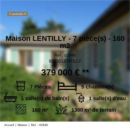
Maison LENTILLY - 7 pièce(s) - 160
m2
Réf : 02946
69210 LENTILLY
379 000 €
**
7 Pièces
5 chambre(s)
1 salle(s) de bain(s)
1 salle(s) d'eau
160 m²
1300 m² de terrain
Accueil
Maison
Ref. : 02946