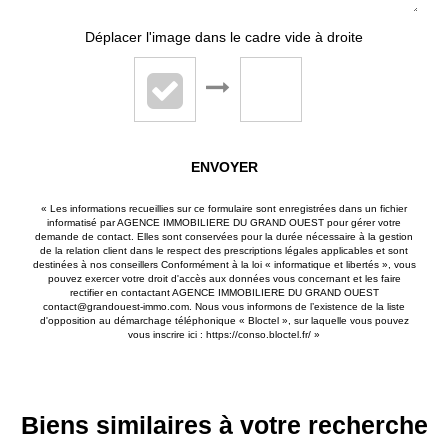
Déplacer l'image dans le cadre vide à droite
ENVOYER
« Les informations recueillies sur ce formulaire sont enregistrées dans un fichier
informatisé par AGENCE IMMOBILIERE DU GRAND OUEST pour gérer votre
demande de contact. Elles sont conservées pour la durée nécessaire à la gestion
de la relation client dans le respect des prescriptions légales applicables et sont
destinées à nos conseillers Conformément à la loi « informatique et libertés », vous
pouvez exercer votre droit d'accès aux données vous concernant et les faire
rectifier en contactant AGENCE IMMOBILIERE DU GRAND OUEST
contact@grandouest-immo.com. Nous vous informons de l’existence de la liste
d'opposition au démarchage téléphonique « Bloctel », sur laquelle vous pouvez
vous inscrire ici :
https://conso.bloctel.fr/
»
Biens similaires à votre recherche