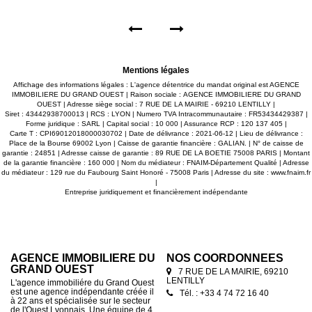
de bains et toilettes. Chauffage par pompe à chaleur, volets
électriques. Possibilité d'aménager les combles. En sous-sol
nombreux rangements, ateliers, cuisine d'été et garage. Le
terrain de 900 m² est clos avec piscine hors-sol. Honoraires
charge vendeur. Pour une visite ou plus de renseignements
n'hésitez pas à nous contacter: AGENCE IMMOBILIERE DU
GRAND OUEST : 7, rue de la Mairie 69210 Lentilly, au centre
du village. Visites possibles du lundi au samedi. Consultez
Mentions légales
notre site et retrouvez toutes nos annonces.
Affichage des informations légales : L'agence détentrice du mandat original est AGENCE
IMMOBILIERE DU GRAND OUEST | Raison sociale : AGENCE IMMOBILIERE DU GRAND
OUEST | Adresse siège social : 7 RUE DE LA MAIRIE - 69210 LENTILLY |
Siret : 43442938700013 | RCS : LYON | Numero TVA Intracommunautaire : FR53434429387 |
Forme juridique : SARL | Capital social : 10 000 | Assurance RCP : 120 137 405 |
Carte T : CPI69012018000030702 | Date de délivrance : 2021-06-12 | Lieu de délivrance :
Place de la Bourse 69002 Lyon | Caisse de garantie financière : GALIAN. | N° de caisse de
garantie : 24851 | Adresse caisse de garantie : 89 RUE DE LA BOETIE 75008 PARIS | Montant
de la garantie financière : 160 000 | Nom du médiateur : FNAIM-Département Qualité | Adresse
du médiateur : 129 rue du Faubourg Saint Honoré - 75008 Paris | Adresse du site :
www.fnaim.fr
|
Entreprise juridiquement et financièrement indépendante
AGENCE IMMOBILIERE DU
NOS COORDONNÉES
GRAND OUEST
7 RUE DE LA MAIRIE, 69210
LENTILLY
L'agence immobiliére du Grand Ouest
est une agence indépendante créée il
Tél. : +33 4 74 72 16 40
à 22 ans et spécialisée sur le secteur
de l'Ouest Lyonnais. Une équipe de 4