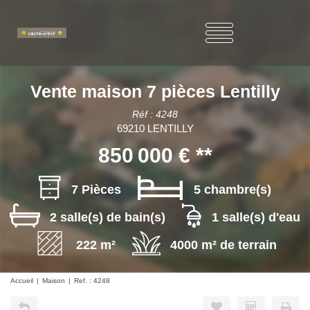
Vente maison 7 pièces Lentilly
Réf : 4248
69210 LENTILLY
850 000 €
**
7 Pièces
5 chambre(s)
2 salle(s) de bain(s)
1 salle(s) d'eau
222 m²
4000 m² de terrain
Accueil
Maison
Ref. : 4248