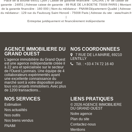
procès
Place de la Bourse 69002 Lyon | Caisse de garantie financière : GALIAN. | N° de caisse de
us de
garantie : 24851 | Adresse caisse de garantie : 89 RUE DE LA BOETIE 75008 PARIS | Montant
AGENCE
de la garantie financière : 160 000 | Nom du médiateur : FNAIM-Département Qualité | Adresse
airie
du médiateur : 129 rue du Faubourg Saint Honoré - 75008 Paris | Adresse du site :
www.fnaim.fr
u lundi
|
 toutes
Entreprise juridiquement et financièrement indépendante
AGENCE IMMOBILIERE DU
NOS COORDONNÉES
GRAND OUEST
7 RUE DE LA MAIRIE, 69210
LENTILLY
L'agence immobiliére du Grand Ouest
est une agence indépendante créée il
Tél. : +33 4 74 72 16 40
à 22 ans et spécialisée sur le secteur
de l'Ouest Lyonnais. Une équipe de 4
collaborateurs expérimentés ayant
une excellente connaissance du
marché sont à votre disposition pour
tous vos projets immobiliers. Avec plus
de 1200 transactions...
NOS SERVICES
LIENS PRATIQUES
Estimation
© 2026 AGENCE IMMOBILIERE
DU GRAND OUEST
Nos actualités
Notre agence
Nos outils
Plan du site
Nos biens vendus
Contactez-nous
FNAIM
Mentions