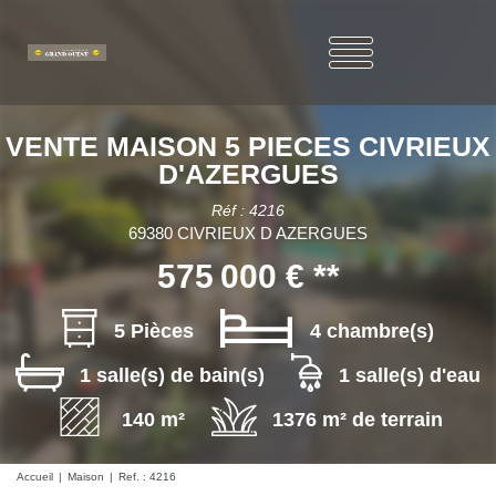
VENTE MAISON 5 PIECES CIVRIEUX
D'AZERGUES
Réf : 4216
69380 CIVRIEUX D AZERGUES
575 000 €
**
5 Pièces
4 chambre(s)
1 salle(s) de bain(s)
1 salle(s) d'eau
140 m²
1376 m² de terrain
Accueil
Maison
Ref. : 4216