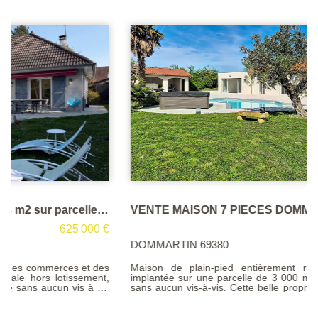
VENTE MAISON 7 PIECES DOMMARTIN
890 000 €
DOMMARTIN 69380
Maison de plain-pied entièrement rénovée de 246 m²,
implantée sur une parcelle de 3 000 m² au calme absolu et
sans aucun vis-à-vis. Cette belle propriété se compose d'un
vaste séjour cathédral de 61 m², ornée de sa belle cheminée
en pierre baignée de lumière grâce à son exposition Sud.
Cuisine aménagée et équipée ( 16,35 m²),avec son