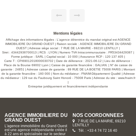
électroménager haut de gamme. Cette cuisine communique
sur la spacieuse terrasse et la piscine chauffée. La partie
principale offre 5 chambres ( 10,55 m²/ 13,05 m²/12,52 m² /
11,29 m²) dont une suite parentale ( 14,12 m² ) . Une salle
d'eau avec wc et une buanderie. Une partie indépendante
avec accès privatif vient compléter ce bien, idéal pour une
activité professionnelle, une location ou accueillir famille et
amis. Ce studio indépendant offre 2 chambres ( 13,45
Mentions légales
m²/13,45 M²), une salle d'eau avec wc séparé et une vaste
Affichage des informations légales : L'agence détentrice du mandat original est AGENCE
pièce de 17 m² ( salle de sport, séjour,bureau...) le tout
IMMOBILIERE DU GRAND OUEST | Raison sociale : AGENCE IMMOBILIERE DU GRAND
communiquant sur la terrasse et la piscine. Exposition plein
OUEST | Adresse siège social : 7 RUE DE LA MAIRIE - 69210 LENTILLY |
sud offrant une belle luminosité tout au long de la journée.
Siret : 43442938700013 | RCS : LYON | Numero TVA Intracommunautaire : FR53434429387 |
Terrasse donnant sur l'extérieur avec jacuzzi et espace
Forme juridique : SARL | Capital social : 10 000 | Assurance RCP : 120 137 405 |
détente. Une cuisine d été complète cette belle propriété
Carte T : CPI69012018000030702 | Date de délivrance : 2021-06-12 | Lieu de délivrance :
familiale sans aucun vis à vis. Garage double ( 51 m²) et
Place de la Bourse 69002 Lyon | Caisse de garantie financière : GALIAN. | N° de caisse de
cave semi-enterrée. Photos d ameublement en IA.
garantie : 24851 | Adresse caisse de garantie : 89 RUE DE LA BOETIE 75008 PARIS | Montant
de la garantie financière : 160 000 | Nom du médiateur : FNAIM-Département Qualité | Adresse
du médiateur : 129 rue du Faubourg Saint Honoré - 75008 Paris | Adresse du site :
www.fnaim.fr
|
Entreprise juridiquement et financièrement indépendante
AGENCE IMMOBILIERE DU
NOS COORDONNÉES
GRAND OUEST
7 RUE DE LA MAIRIE, 69210
LENTILLY
L'agence immobiliére du Grand Ouest
est une agence indépendante créée il
Tél. : +33 4 74 72 16 40
à 22 ans et spécialisée sur le secteur