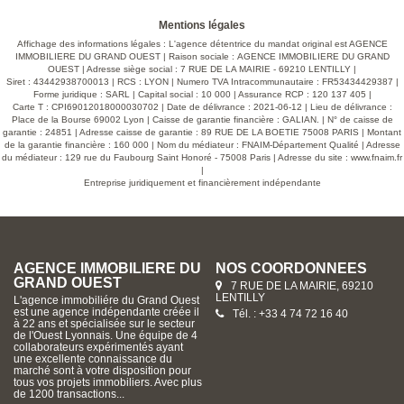
avec accès privatif vient compléter ce bien, idéal 
activité professionnelle, une location ou accueillir f
ires charges
amis. Ce studio indépendant offre 2 chambres ( 13,45
Mentions légales
m²/13,45 M²), une salle d'eau avec wc séparé et u
Affichage des informations légales : L'agence détentrice du mandat original est AGENCE
pièce de 17 m² ( salle de sport, séjour,bureau...) le tout
IMMOBILIERE DU GRAND OUEST | Raison sociale : AGENCE IMMOBILIERE DU GRAND
communiquant sur la terrasse et la piscine. Exposition plein
OUEST | Adresse siège social : 7 RUE DE LA MAIRIE - 69210 LENTILLY |
sud offrant une belle luminosité tout au long de la
Siret : 43442938700013 | RCS : LYON | Numero TVA Intracommunautaire : FR53434429387 |
Terrasse donnant sur l'extérieur avec jacuzzi et espace
Forme juridique : SARL | Capital social : 10 000 | Assurance RCP : 120 137 405 |
détente. Une cuisine d été complète cette belle p
Carte T : CPI69012018000030702 | Date de délivrance : 2021-06-12 | Lieu de délivrance :
familiale sans aucun vis à vis. Garage double ( 5
Place de la Bourse 69002 Lyon | Caisse de garantie financière : GALIAN. | N° de caisse de
cave semi-enterrée. Photos d ameublement en IA.
garantie : 24851 | Adresse caisse de garantie : 89 RUE DE LA BOETIE 75008 PARIS | Montant
de la garantie financière : 160 000 | Nom du médiateur : FNAIM-Département Qualité | Adresse
du médiateur : 129 rue du Faubourg Saint Honoré - 75008 Paris | Adresse du site :
www.fnaim.fr
|
Entreprise juridiquement et financièrement indépendante
AGENCE IMMOBILIERE DU
NOS COORDONNÉES
GRAND OUEST
7 RUE DE LA MAIRIE, 69210
LENTILLY
L'agence immobiliére du Grand Ouest
est une agence indépendante créée il
Tél. : +33 4 74 72 16 40
à 22 ans et spécialisée sur le secteur
de l'Ouest Lyonnais. Une équipe de 4
collaborateurs expérimentés ayant
une excellente connaissance du
marché sont à votre disposition pour
tous vos projets immobiliers. Avec plus
de 1200 transactions...