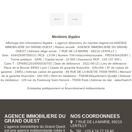
tre des
et toilettes. Exposition O . Deux places de parking privati
plendide
en sous-sol. Résidence close et sécurisée avec vidéoph
 séjour
et badge type « Vigik » Ascenseur desservant tous 
èrement
niveaux Parking en sous-sol Local à vélos Espaces ve
Le coin
communs aménagés. Volets roulants à commande électri
ins et 2
Carrelage grès cérame grand format dans le séjour et
 par les
cuisine, revêtement stratifié dans les chambres Meu
poutres
vasque à deux tiroirs dans les salles de bains et salles d'
sède 2
avec miroir et applique lumineuse LED. RT2012 équival
Mentions légales
ûtée et
RE2020 : Chaque résidence est conçue pour garantir 
 parc de
isolation phonique et thermique optimale, contribuant à 
Affichage des informations légales : L'agence détentrice du mandat original est AGENCE
 clos de
économies d'énergie substantielles pour ses habitan
IMMOBILIERE DU GRAND OUEST | Raison sociale : AGENCE IMMOBILIERE DU GRAND
ant une
Grâce au niveau de performance énergétique A ou
OUEST | Adresse siège social : 7 RUE DE LA MAIRIE - 69210 LENTILLY |
ionnel.
réduisez vos factures tout en respectant l'environneme
Siret : 43442938700013 | RCS : LYON | Numero TVA Intracommunautaire : FR53434429387 |
Honoraires charges vendeur.
Forme juridique : SARL | Capital social : 10 000 | Assurance RCP : 120 137 405 |
. A voir
Carte T : CPI69012018000030702 | Date de délivrance : 2021-06-12 | Lieu de délivrance :
 procès
Place de la Bourse 69002 Lyon | Caisse de garantie financière : GALIAN. | N° de caisse de
lus de
garantie : 24851 | Adresse caisse de garantie : 89 RUE DE LA BOETIE 75008 PARIS | Montant
 AGENCE
de la garantie financière : 160 000 | Nom du médiateur : FNAIM-Département Qualité | Adresse
Mairie
du médiateur : 129 rue du Faubourg Saint Honoré - 75008 Paris | Adresse du site :
www.fnaim.fr
du lundi
|
z toutes
Entreprise juridiquement et financièrement indépendante
AGENCE IMMOBILIERE DU
NOS COORDONNÉES
GRAND OUEST
7 RUE DE LA MAIRIE, 69210
LENTILLY
L'agence immobiliére du Grand Ouest
est une agence indépendante créée il
Tél. : +33 4 74 72 16 40