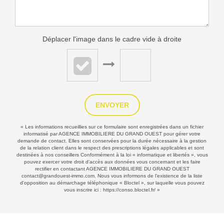
Déplacer l'image dans le cadre vide à droite
ENVOYER
« Les informations recueillies sur ce formulaire sont enregistrées dans un fichier
informatisé par AGENCE IMMOBILIERE DU GRAND OUEST pour gérer votre
demande de contact. Elles sont conservées pour la durée nécessaire à la gestion
de la relation client dans le respect des prescriptions légales applicables et sont
destinées à nos conseillers Conformément à la loi « informatique et libertés », vous
pouvez exercer votre droit d'accès aux données vous concernant et les faire
rectifier en contactant AGENCE IMMOBILIERE DU GRAND OUEST
contact@grandouest-immo.com. Nous vous informons de l’existence de la liste
d'opposition au démarchage téléphonique « Bloctel », sur laquelle vous pouvez
vous inscrire ici :
https://conso.bloctel.fr/
»