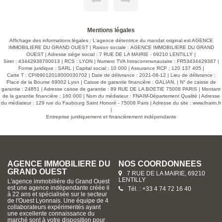
ique. Le chauffage
tennis complètement refait. Une vue magnifiqu
nsation Frisquet
descriptif. Produit rare. A voir absolument. Pour
adoucisseur d'eau
plus de renseignements n'hésitez pas à nous
e surface offre de
AGENCE IMMOBILIERE DU GRAND OUEST : 7
nnement multiple),
Mairie 69210 Lentilly, au centre du village. Vis
Mentions légales
propriété. Pour les
du lundi au samedi. Consultez notre site interne
Affichage des informations légales : L'agence détentrice du mandat original est AGENCE
2 portails (l un
toutes nos annonces. Honoraires charge ven
IMMOBILIERE DU GRAND OUEST | Raison sociale : AGENCE IMMOBILIERE DU GRAND
utres voitures ou
Journoud. Agent Immobilier.
OUEST | Adresse siège social : 7 RUE DE LA MAIRIE - 69210 LENTILLY |
solument Votre
Siret : 43442938700013 | RCS : LYON | Numero TVA Intracommunautaire : FR53434429387 |
474721640 Agent
Forme juridique : SARL | Capital social : 10 000 | Assurance RCP : 120 137 405 |
Villefranche sur
Carte T : CPI69012018000030702 | Date de délivrance : 2021-06-12 | Lieu de délivrance :
Place de la Bourse 69002 Lyon | Caisse de garantie financière : GALIAN. | N° de caisse de
garantie : 24851 | Adresse caisse de garantie : 89 RUE DE LA BOETIE 75008 PARIS | Montant
de la garantie financière : 160 000 | Nom du médiateur : FNAIM-Département Qualité | Adresse
du médiateur : 129 rue du Faubourg Saint Honoré - 75008 Paris | Adresse du site :
www.fnaim.fr
|
Entreprise juridiquement et financièrement indépendante
AGENCE IMMOBILIERE DU
NOS COORDONNÉES
GRAND OUEST
7 RUE DE LA MAIRIE, 69210
LENTILLY
L'agence immobiliére du Grand Ouest
est une agence indépendante créée il
Tél. : +33 4 74 72 16 40
à 22 ans et spécialisée sur le secteur
de l'Ouest Lyonnais. Une équipe de 4
collaborateurs expérimentés ayant
une excellente connaissance du
marché sont à votre disposition pour