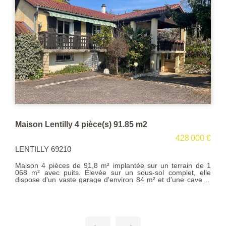
VENTE MAISON 7 PIECES LENTILLY
428 000 €
LENTILLY 69210
r un terrain de 1
Vous recherchez un cadre de vie exceptionn
sol complet, elle
campagne sans aucun voisin ni vis-à-vis cet
² et d'une cave. +
faite pour vous. D'une surface de 177 m² habitables elle
ace de vie, vous
comprend de plain-pied les pièces de vie et
jour spacieux et
chambres, salle de bains, salle d'eau e
rrasse couverte, 1
mezzanine abritant un spacieux bureau. Au
une salle de bains
inférieur vous trouverez, une buanderie et un
n PVC avec double
double.. Le parc d'une surface de 8867 m² est c
ation renforcée,
avec un petit bois de chêne, une piscine et 