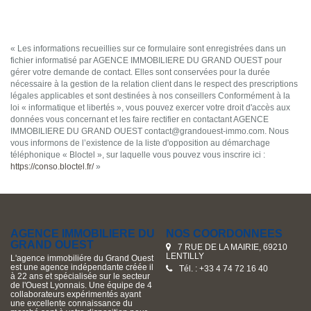
« Les informations recueillies sur ce formulaire sont enregistrées dans un
fichier informatisé par AGENCE IMMOBILIERE DU GRAND OUEST pour
gérer votre demande de contact. Elles sont conservées pour la durée
nécessaire à la gestion de la relation client dans le respect des prescriptions
légales applicables et sont destinées à nos conseillers Conformément à la
loi « informatique et libertés », vous pouvez exercer votre droit d'accès aux
données vous concernant et les faire rectifier en contactant AGENCE
IMMOBILIERE DU GRAND OUEST contact@grandouest-immo.com. Nous
vous informons de l’existence de la liste d'opposition au démarchage
téléphonique « Bloctel », sur laquelle vous pouvez vous inscrire ici :
https://conso.bloctel.fr/
»
AGENCE IMMOBILIERE DU
NOS COORDONNÉES
GRAND OUEST
7 RUE DE LA MAIRIE, 69210
LENTILLY
L'agence immobiliére du Grand Ouest
est une agence indépendante créée il
Tél. : +33 4 74 72 16 40
à 22 ans et spécialisée sur le secteur
de l'Ouest Lyonnais. Une équipe de 4
collaborateurs expérimentés ayant
une excellente connaissance du